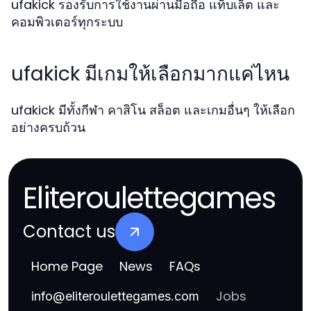
ufakick รองรับการใช้งานผ่านมือถือ แท็บเล็ต และ
คอมพิวเตอร์ทุกระบบ
ufakick มีเกมให้เลือกมากแค่ไหน
ufakick มีทั้งกีฬา คาสิโน สล็อต และเกมอื่นๆ ให้เลือก
อย่างครบถ้วน
Eliteroulettegames
Contact us
Home Page
News
FAQs
Jobs
info
@
eliteroulettegames.com