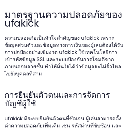
มาตรฐานความปลอดภัยของ
ufakick
ความปลอดภัยเป็นหัวใจสำคัญของ ufakick เพราะ
ข้อมูลส่วนตัวและข้อมูลทางการเงินของผู้เล่นต้องได้รับ
การปกป้องอย่างเข้มงวด ufakick ใช้เทคโนโลยีการ
เข้ารหัสข้อมูล SSL และระบบป้องกันการโจมตีจาก
ภายนอกหลายชั้น ทำให้มั่นใจได้ว่าข้อมูลจะไม่รั่วไหล
ไปยังบุคคลที่สาม
การยืนยันตัวตนและการจัดการ
บัญชีผู้ใช้
ufakick มีระบบยืนยันตัวตนที่ชัดเจน ผู้เล่นสามารถตั้ง
ค่าความปลอดภัยเพิ่มเติม เช่น รหัสผ่านที่ซับซ้อน และ