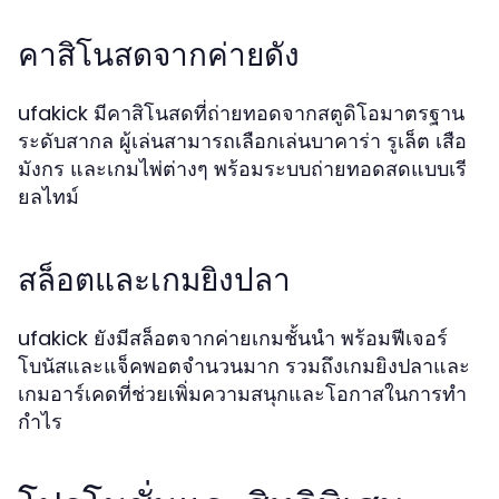
คาสิโนสดจากค่ายดัง
ufakick มีคาสิโนสดที่ถ่ายทอดจากสตูดิโอมาตรฐาน
ระดับสากล ผู้เล่นสามารถเลือกเล่นบาคาร่า รูเล็ต เสือ
มังกร และเกมไพ่ต่างๆ พร้อมระบบถ่ายทอดสดแบบเรี
ยลไทม์
สล็อตและเกมยิงปลา
ufakick ยังมีสล็อตจากค่ายเกมชั้นนำ พร้อมฟีเจอร์
โบนัสและแจ็คพอตจำนวนมาก รวมถึงเกมยิงปลาและ
เกมอาร์เคดที่ช่วยเพิ่มความสนุกและโอกาสในการทำ
กำไร