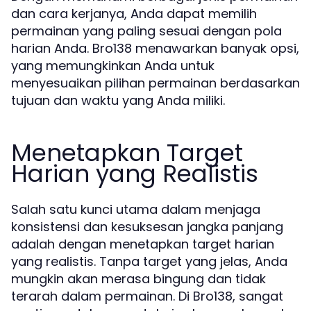
dan cara kerjanya, Anda dapat memilih
permainan yang paling sesuai dengan pola
harian Anda. Bro138 menawarkan banyak opsi,
yang memungkinkan Anda untuk
menyesuaikan pilihan permainan berdasarkan
tujuan dan waktu yang Anda miliki.
Menetapkan Target
Harian yang Realistis
Salah satu kunci utama dalam menjaga
konsistensi dan kesuksesan jangka panjang
adalah dengan menetapkan target harian
yang realistis. Tanpa target yang jelas, Anda
mungkin akan merasa bingung dan tidak
terarah dalam permainan. Di Bro138, sangat