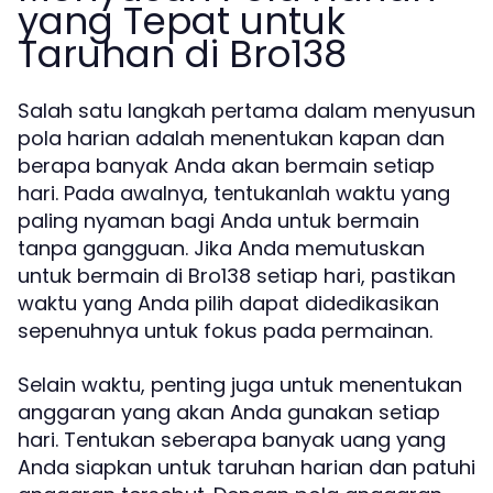
yang Tepat untuk
Taruhan di Bro138
Salah satu langkah pertama dalam menyusun
pola harian adalah menentukan kapan dan
berapa banyak Anda akan bermain setiap
hari. Pada awalnya, tentukanlah waktu yang
paling nyaman bagi Anda untuk bermain
tanpa gangguan. Jika Anda memutuskan
untuk bermain di Bro138 setiap hari, pastikan
waktu yang Anda pilih dapat didedikasikan
sepenuhnya untuk fokus pada permainan.
Selain waktu, penting juga untuk menentukan
anggaran yang akan Anda gunakan setiap
hari. Tentukan seberapa banyak uang yang
Anda siapkan untuk taruhan harian dan patuhi