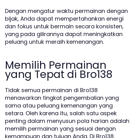
Dengan mengatur waktu permainan dengan
bijak, Anda dapat mempertahankan energi
dan fokus untuk bermain secara konsisten,
yang pada gilirannya dapat meningkatkan
peluang untuk meraih kemenangan.
Memilih Permainan
yang Tepat di Bro138
Tidak semua permainan di Bro138
menawarkan tingkat pengembalian yang
sama atau peluang kemenangan yang
setara. Oleh karena itu, salah satu aspek
penting dalam menyusun pola harian adalah
memilih permainan yang sesuai dengan
kemampuan dan tujuan Anda. Di Bro138,