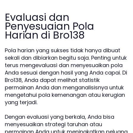
Evaluasi dan
Penyesuaian Pola
Harian di Bro138
Pola harian yang sukses tidak hanya dibuat
sekali dan dibiarkan begitu saja. Penting untuk
terus mengevaluasi dan menyesuaikan pola
Anda sesuai dengan hasil yang Anda capai. Di
Bro138, Anda dapat melihat statistik
permainan Anda dan menganalisisnya untuk
mengetahui pola kemenangan atau kerugian
yang terjadi.
Dengan evaluasi yang berkala, Anda bisa
menyesuaikan strategi taruhan atau
permainan Anda untuk meningkatkan peluang