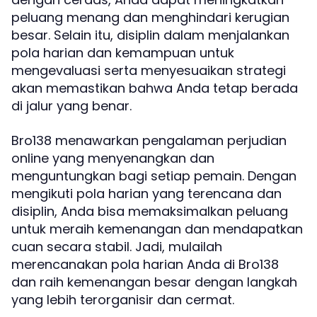
peluang menang dan menghindari kerugian
besar. Selain itu, disiplin dalam menjalankan
pola harian dan kemampuan untuk
mengevaluasi serta menyesuaikan strategi
akan memastikan bahwa Anda tetap berada
di jalur yang benar.
Bro138 menawarkan pengalaman perjudian
online yang menyenangkan dan
menguntungkan bagi setiap pemain. Dengan
mengikuti pola harian yang terencana dan
disiplin, Anda bisa memaksimalkan peluang
untuk meraih kemenangan dan mendapatkan
cuan secara stabil. Jadi, mulailah
merencanakan pola harian Anda di Bro138
dan raih kemenangan besar dengan langkah
yang lebih terorganisir dan cermat.