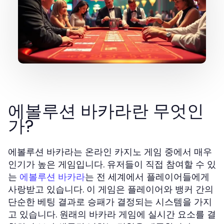
에볼루션 바카라란 무엇인
가?
에볼루션 바카라는 온라인 카지노 게임 중에서 매우
인기가 높은 게임입니다. 유저들이 직접 참여할 수 있
는
는 전 세계에서 플레이어들에게
에볼루션 바카라
사랑받고 있습니다. 이 게임은 플레이어와 뱅커 간의
단순한 베팅 결과로 승패가 결정되는 시스템을 가지
고 있습니다. 원래의 바카라 게임에 실시간 요소를 결