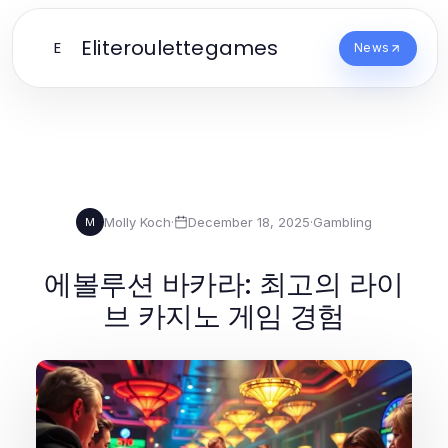
Eliteroulettegames
E
News
Molly Koch
·
December 18, 2025
·
Gambling
M
에볼루션 바카라: 최고의 라이
브 카지노 게임 경험