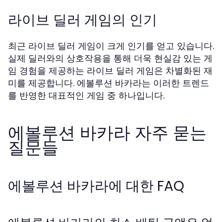
라이브 딜러 게임의 인기
최근 라이브 딜러 게임이 크게 인기를 얻고 있습니다.
실제 딜러와의 상호작용을 통해 더욱 현실감 있는 게
임 경험을 제공하는 라이브 딜러 게임은 차별화된 재
미를 제공합니다. 에볼루션 바카라는 이러한 트렌드
를 반영한 대표적인 게임 중 하나입니다.
에볼루션 바카라 자주 묻는
질문들
에볼루션 바카라에 대한 FAQ