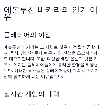
에볼루션 바카라의 인기 이
유
플레이어의 이점
에볼루션 바카라는 그 자체로 많은 이점을 제공합니
다. 특히, 간단한 룰과 빠른 게임 진행은 초보자에게
도 매력적입니다. 또한, 다양한 베팅 옵션과 낮은 하
우스 에지는 플레이어들에게 유리한 환경을 제공합
니다. 이러한 요소들은 플레이어들이 지속적으로 게
임에 참여하게 되는 이유입니다.
실시간 게임의 매력